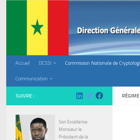
Skip to content
Accueil
DCSSI
Commission Nationale de Cryptolog
Communication
SUIVRE :
RÉGIME
Son Excellence
Monsieur le
Président de la