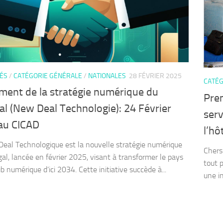
TÉS
/
CATÉGORIE GÉNÉRALE
/
NATIONALES
28 FÉVRIER 2025
CATÉG
ment de la stratégie numérique du
Prem
l (New Deal Technologie): 24 Février
serv
au CICAD
l’h
eal Technologique est la nouvelle stratégie numérique
Chers
al, lancée en février 2025, visant à transformer le pays
tout 
 numérique d’ici 2034. Cette initiative succède à...
une in