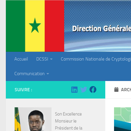
Skip to content
Accueil
DCSSI
Commission Nationale de Cryptolog
Communication
SUIVRE :
ARCH
Son Excellence
Monsieur le
Président de la