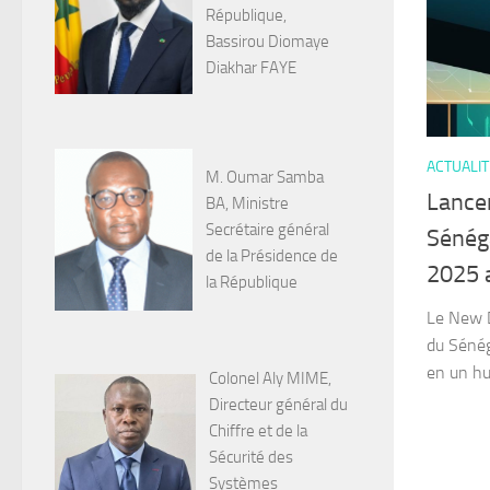
République,
Bassirou Diomaye
Diakhar FAYE
ACTUALI
M. Oumar Samba
Lance
BA, Ministre
Secrétaire général
Sénéga
de la Présidence de
2025 
la République
Le New D
du Sénég
en un hub
Colonel Aly MIME,
Directeur général du
Chiffre et de la
Sécurité des
Systèmes