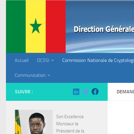
Skip to content
Accueil
DCSSI
Commission Nationale de Cryptolog
Communication
SUIVRE :
DEMAND
Son Excellence
Monsieur le
Président de la