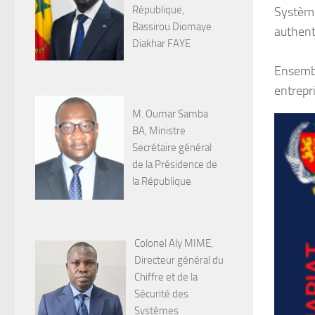
République,
Système
Bassirou Diomaye
authent
Diakhar FAYE
Ensembl
entrepr
M. Oumar Samba
BA, Ministre
Secrétaire général
de la Présidence de
la République
Colonel Aly MIME,
Directeur général du
Chiffre et de la
Sécurité des
Systèmes