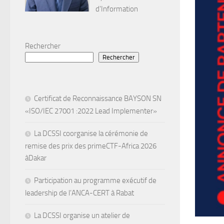
d'Information
Rechercher
Rechercher
Certificat de Reconnaissance BAYSON SN
«ISO/IEC 27001 :2022 Lead Implementer»
La DCSSI coorganise la cérémonie de
remise des prix des primeCTF-Africa 2026
àDakar
Participation au programme exécutif de
leadership de l’ANCA-CERT à Rabat
La DCSSI organise un atelier de