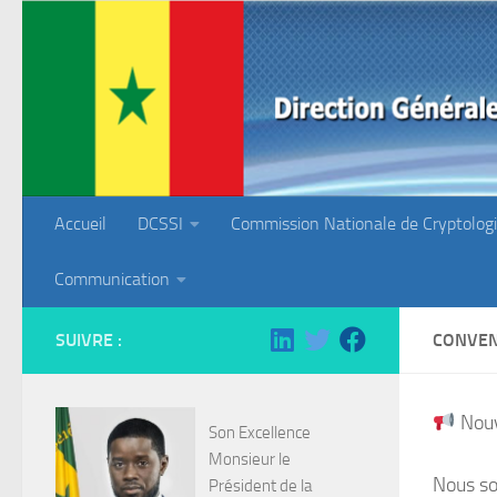
Skip to content
Accueil
DCSSI
Commission Nationale de Cryptolog
Communication
SUIVRE :
CONVEN
Nouv
Son Excellence
Monsieur le
Nous so
Président de la