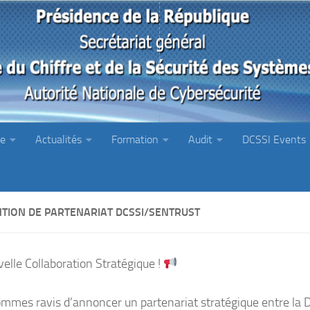
ie
Actualités
Formation
Audit
DCSSI Events
TION DE PARTENARIAT DCSSI/SENTRUST
elle Collaboration Stratégique !
mmes ravis d’annoncer un partenariat stratégique entre la Di